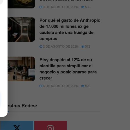
×
3 DE AGOSTO DE 2026
588
Por qué el gasto de Anthropic
de 47.000 millones exige
cautela ante una huelga de
compras
2 DE AGOSTO DE 2026
572
Etsy despide al 12% de su
plantilla para simplificar el
negocio y posicionarse para
crecer
6 DE AGOSTO DE 2026
526
Nuestras Redes: