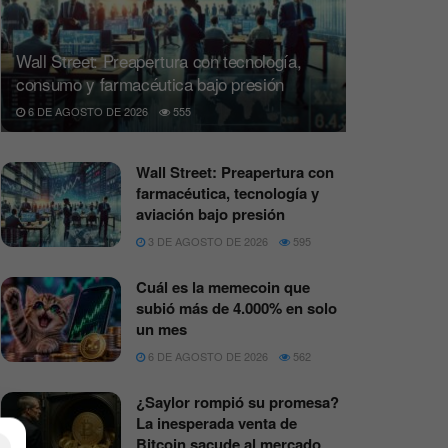
Wall Street: Preapertura con tecnología,
consumo y farmacéutica bajo presión
6 DE AGOSTO DE 2026
555
Wall Street: Preapertura con
farmacéutica, tecnología y
aviación bajo presión
3 DE AGOSTO DE 2026
595
Cuál es la memecoin que
subió más de 4.000% en solo
un mes
6 DE AGOSTO DE 2026
562
¿Saylor rompió su promesa?
La inesperada venta de
Bitcoin sacude al mercado