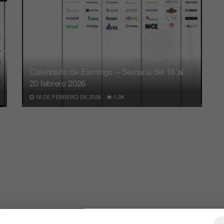
Calendario de Earnings – Semana del 16 al
20 febrero 2026
16 DE FEBRERO DE 2026
1.3K