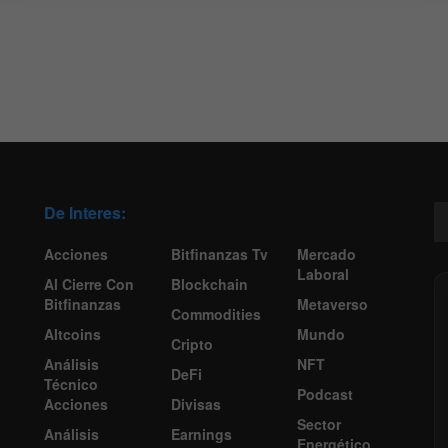
De Interes:
Acciones
Bitfinanzas Tv
Mercado
Laboral
Al Cierre Con
Blockchain
Bitfinanzas
Metaverso
Commodities
Altcoins
Mundo
Cripto
Análisis
NFT
DeFi
Técnico
Podcast
Acciones
Divisas
Sector
Análisis
Earnings
Energético