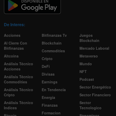
De Interes:
Acciones
Bitfinanzas Tv
Juegos
Blockchain
Al Cierre Con
Blockchain
Bitfinanzas
Mercado Laboral
Commodities
Altcoins
Metaverso
Cripto
Análisis Técnico
Mundo
DeFi
Acciones
NFT
Divisas
Análisis Técnico
Podcast
Commodities
Earnings
Sector Energético
Análisis Técnico
En Tendencia
Cripto
Sector Financiero
Energía
Análisis Técnico
Sector
Finanzas
Indices
Tecnologico
Formacion
Bitcoin
Streamings