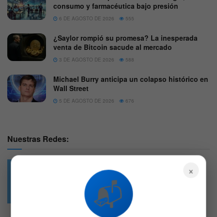
consumo y farmacéutica bajo presión
6 DE AGOSTO DE 2026
555
¿Saylor rompió su promesa? La inesperada
venta de Bitcoin sacude al mercado
3 DE AGOSTO DE 2026
588
Michael Burry anticipa un colapso histórico en
Wall Street
5 DE AGOSTO DE 2026
676
Nuestras Redes:
×
📬
49.6k
4.7k
Followers
Followers