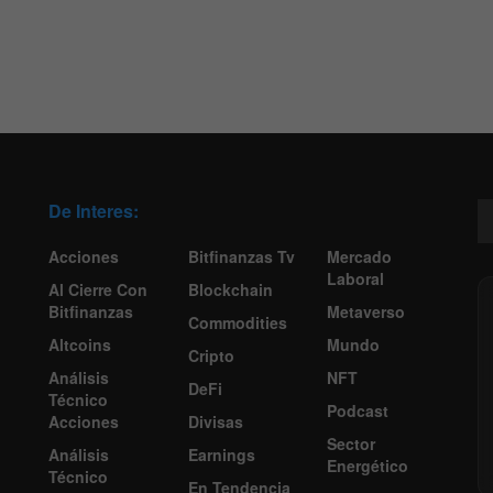
De Interes:
Acciones
Bitfinanzas Tv
Mercado
Laboral
Al Cierre Con
Blockchain
Bitfinanzas
Metaverso
Commodities
Altcoins
Mundo
Cripto
Análisis
NFT
DeFi
Técnico
Podcast
Acciones
Divisas
Sector
Análisis
Earnings
Energético
Técnico
En Tendencia