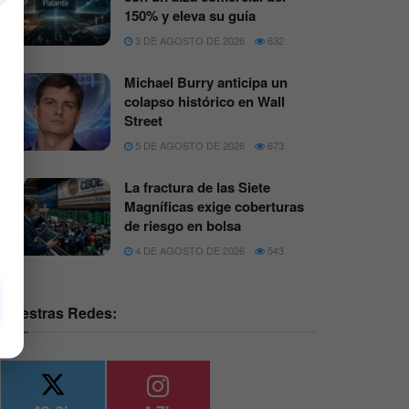
150% y eleva su guía
3 DE AGOSTO DE 2026
632
Michael Burry anticipa un
colapso histórico en Wall
Street
5 DE AGOSTO DE 2026
673
La fractura de las Siete
Magníficas exige coberturas
de riesgo en bolsa
4 DE AGOSTO DE 2026
543
Nuestras Redes: