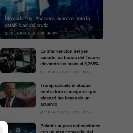
Mercado hoy: Acciones avanzan ante la
estabilidad del crudo
5 DE AGOSTO DE 2026
565
La intervención del yen
sacude los bonos del Tesoro
elevando las tasas al 5,265%
1 DE AGOSTO DE 2026
630
Trump cancela el ataque
contra Irán al asegurar que
alcanzó las bases de un
acuerdo
2 DE AGOSTO DE 2026
588
Palantir supera estimaciones
×
con un alza comercial del