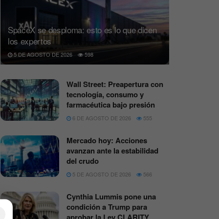
SpaceX se desploma: esto es lo que dicen
los expertos
5 DE AGOSTO DE 2026
598
Wall Street: Preapertura con
tecnología, consumo y
farmacéutica bajo presión
6 DE AGOSTO DE 2026
555
Mercado hoy: Acciones
avanzan ante la estabilidad
del crudo
5 DE AGOSTO DE 2026
566
Cynthia Lummis pone una
condición a Trump para
×
aprobar la Ley CLARITY