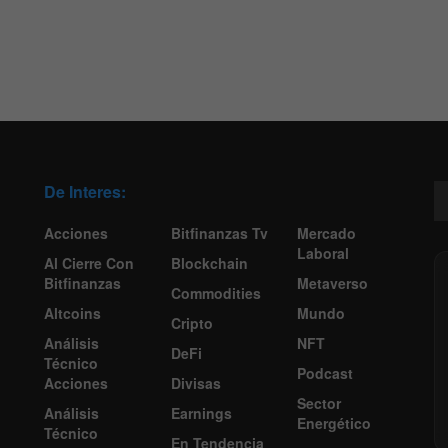
De Interes:
Acciones
Bitfinanzas Tv
Mercado
Laboral
Al Cierre Con
Blockchain
Bitfinanzas
Metaverso
Commodities
Altcoins
Mundo
Cripto
Análisis
NFT
DeFi
Técnico
Podcast
Acciones
Divisas
Sector
Análisis
Earnings
Energético
Técnico
En Tendencia