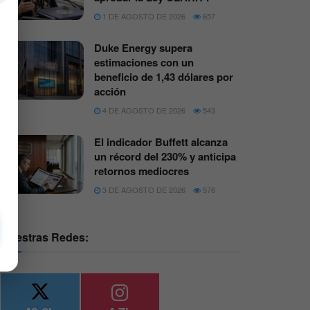
1 DE AGOSTO DE 2026
657
Duke Energy supera
estimaciones con un
beneficio de 1,43 dólares por
acción
4 DE AGOSTO DE 2026
543
El indicador Buffett alcanza
un récord del 230% y anticipa
retornos mediocres
3 DE AGOSTO DE 2026
576
Nuestras Redes: