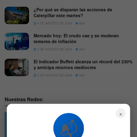
¿Por qué se disparan las acciones de
Caterpillar este martes?
4 DE AGOSTO DE 2026
609
Mercado hoy: El crudo cae y se moderan
temores de inflación
3 DE AGOSTO DE 2026
554
El indicador Buffett alcanza un récord del 230%
y anticipa retornos mediocres
3 DE AGOSTO DE 2026
582
Nuestras Redes:
×
📬
49.6k
4.7k
Followers
Followers