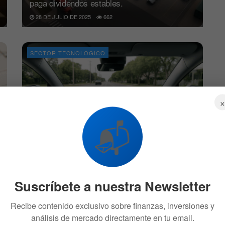
paga dividendos estables.
28 DE JULIO DE 2025
662
SECTOR TECNOLOGICO
📬
Tesla podría subir 45% con impulso de
robotaxis según Benchmark
26 DE JUNIO DE 2025
757
Suscríbete a nuestra Newsletter
ACCIONES
Recibe contenido exclusivo sobre finanzas, inversiones y
análisis de mercado directamente en tu email.