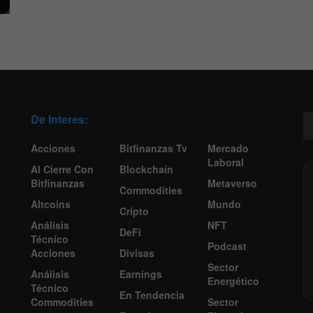
De Interes:
Acciones
Bitfinanzas Tv
Mercado
Laboral
Al Cierre Con
Blockchain
Bitfinanzas
Metaverso
Commodities
Altcoins
Mundo
Cripto
Análisis
NFT
DeFi
Técnico
Podcast
Acciones
Divisas
Sector
Análisis
Earnings
Energético
Técnico
En Tendencia
Commodities
Sector