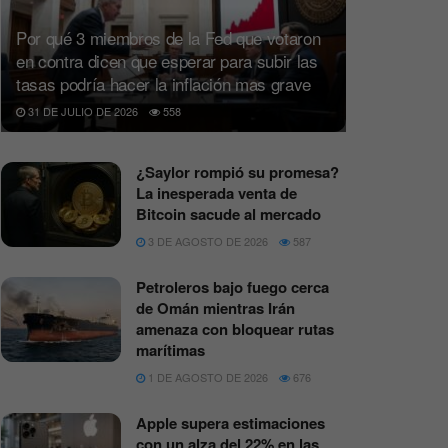
Por qué 3 miembros de la Fed que votaron
en contra dicen que esperar para subir las
tasas podría hacer la inflación mas grave
31 DE JULIO DE 2026
558
¿Saylor rompió su promesa?
La inesperada venta de
Bitcoin sacude al mercado
3 DE AGOSTO DE 2026
587
Petroleros bajo fuego cerca
de Omán mientras Irán
amenaza con bloquear rutas
marítimas
1 DE AGOSTO DE 2026
676
Apple supera estimaciones
con un alza del 22% en las