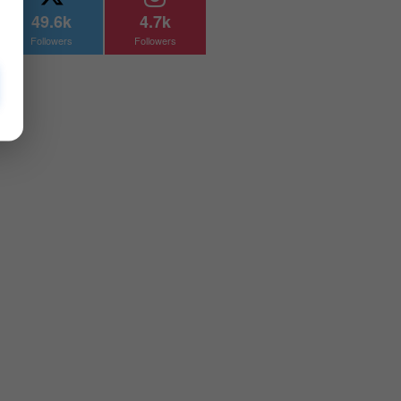
49.6k
4.7k
Followers
Followers