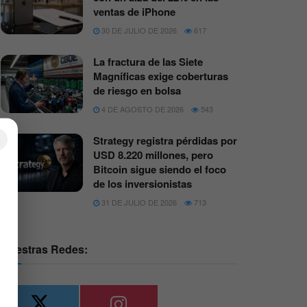
ventas de iPhone
30 DE JULIO DE 2026
617
La fractura de las Siete
Magníficas exige coberturas
de riesgo en bolsa
4 DE AGOSTO DE 2026
543
×
Strategy registra pérdidas por
USD 8.220 millones, pero
Bitcoin sigue siendo el foco
de los inversionistas
31 DE JULIO DE 2026
713
Nuestras Redes: