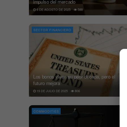
impulso del mercado
6 DE AGOSTO DE 2025
588
SECTOR FINANCIERO
Los bonos viven su peor década, pero el
futuro mejora
19 DE JULIO DE 2025
806
COMMODITIES