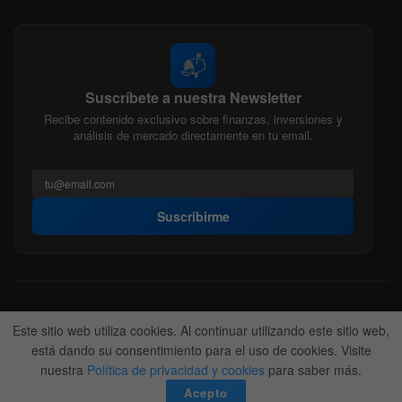
📬
Suscríbete a nuestra Newsletter
Recibe contenido exclusivo sobre finanzas, inversiones y
análisis de mercado directamente en tu email.
Suscribirme
Acerca de nosotros
Politica Editorial
Nuestro Equipo
Este sitio web utiliza cookies. Al continuar utilizando este sitio web,
Contactanos
Anunciate
está dando su consentimiento para el uso de cookies. Visite
nuestra
Política de privacidad y cookies
para saber más.
© 2022-2026
BitFinanzas
- Hecho por
Team DM. 😎
Acepto