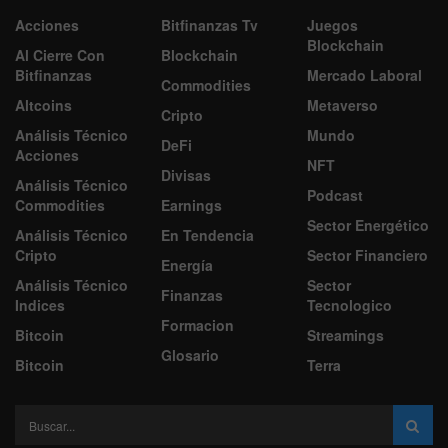
Acciones
Bitfinanzas Tv
Juegos
Blockchain
Al Cierre Con
Blockchain
Bitfinanzas
Mercado Laboral
Commodities
Altcoins
Metaverso
Cripto
Análisis Técnico
Mundo
DeFi
Acciones
NFT
Divisas
Análisis Técnico
Podcast
Commodities
Earnings
Sector Energético
Análisis Técnico
En Tendencia
Cripto
Sector Financiero
Energía
Análisis Técnico
Sector
Finanzas
Indices
Tecnologico
Formacion
Bitcoin
Streamings
Glosario
Bitcoin
Terra