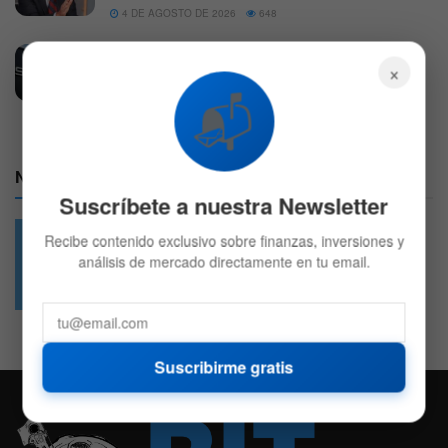
4 DE AGOSTO DE 2026
648
Los ingresos de SpaceX saltan un 92% en su
×
primer reporte tras la IPO
📬
4 DE AGOSTO DE 2026
636
Nuestras Redes:
Suscríbete a nuestra Newsletter
Recibe contenido exclusivo sobre finanzas, inversiones y
análisis de mercado directamente en tu email.
49.6k
4.7k
Followers
Followers
Suscribirme gratis