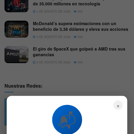
de 35.000 millones en tecnología
4 DE AGOSTO DE 2026
565
McDonald’s supera estimaciones con un
beneficio de 3,38 dólares y eleva sus acciones
4 DE AGOSTO DE 2026
558
El giro de SpaceX que golpeó a AMD tras sus
ganancias
5 DE AGOSTO DE 2026
595
Nuestras Redes:
×
📬
49.6k
4.7k
Followers
Followers