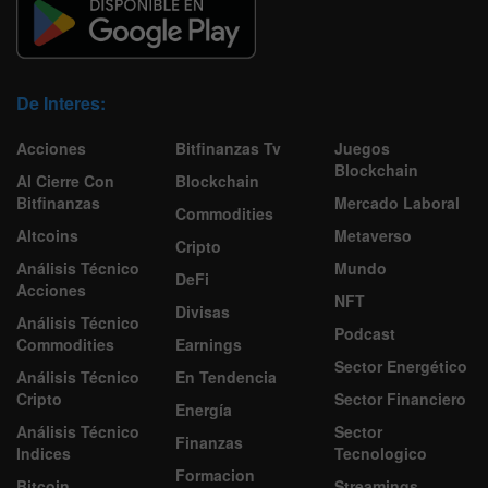
De Interes:
Acciones
Bitfinanzas Tv
Juegos
Blockchain
Al Cierre Con
Blockchain
Bitfinanzas
Mercado Laboral
Commodities
Altcoins
Metaverso
Cripto
Análisis Técnico
Mundo
DeFi
Acciones
NFT
Divisas
Análisis Técnico
Podcast
Commodities
Earnings
Sector Energético
Análisis Técnico
En Tendencia
Cripto
Sector Financiero
Energía
Análisis Técnico
Sector
Finanzas
Indices
Tecnologico
Formacion
Bitcoin
Streamings