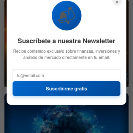
×
CRIPTO
📬
Suscríbete a nuestra Newsletter
Recibe contenido exclusivo sobre finanzas, inversiones y
análisis de mercado directamente en tu email.
Blockstream lanza Greenlight para ejecutar nodos
Lightning de Bitcoin
21 DE JULIO DE 2021
576
Suscribirme gratis
BITCOIN