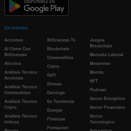
De Interes:
Acciones
Bitfinanzas Tv
Juegos
Blockchain
Al Cierre Con
Blockchain
Bitfinanzas
Mercado Laboral
Commodities
Altcoins
Metaverso
Cripto
Análisis Técnico
Mundo
DeFi
Acciones
NFT
Divisas
Análisis Técnico
Podcast
Commodities
Earnings
Sector Energético
Análisis Técnico
En Tendencia
Cripto
Sector Financiero
Energía
Análisis Técnico
Sector
Finanzas
Indices
Tecnologico
Formacion
Bitcoin
Streamings