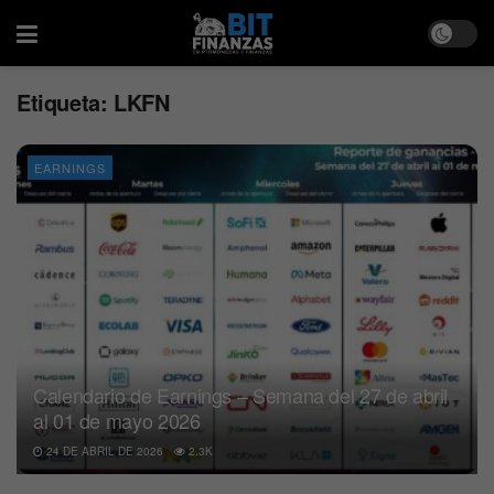
Etiqueta:
LKFN
EARNINGS
Calendario de Earnings – Semana del 27 de abril
al 01 de mayo 2026
24 DE ABRIL DE 2026
2.3K