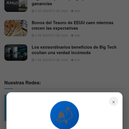
ganancias
5 DE AGOSTO DE 2026
595
Bonos del Tesoro de EEUU caen mientras
crecen las expectativas
3 DE AGOSTO DE 2026
598
Los extraordinarios beneficios de Big Tech
ocultan una verdad incómoda
7 DE AGOSTO DE 2026
573
Nuestras Redes:
×
📬
49.6k
4.7k
Followers
Followers