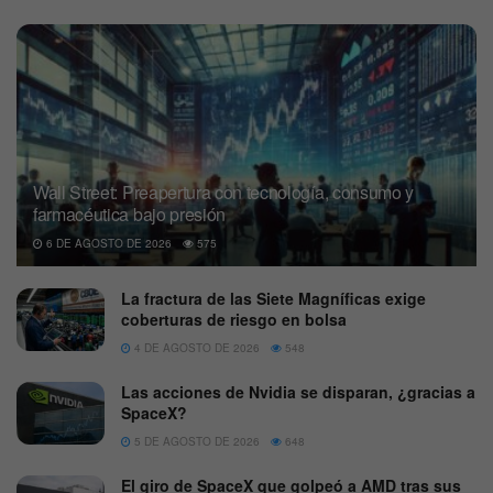
Wall Street: Preapertura con tecnología, consumo y
farmacéutica bajo presión
6 DE AGOSTO DE 2026
575
La fractura de las Siete Magníficas exige
coberturas de riesgo en bolsa
4 DE AGOSTO DE 2026
548
Las acciones de Nvidia se disparan, ¿gracias a
SpaceX?
5 DE AGOSTO DE 2026
648
El giro de SpaceX que golpeó a AMD tras sus