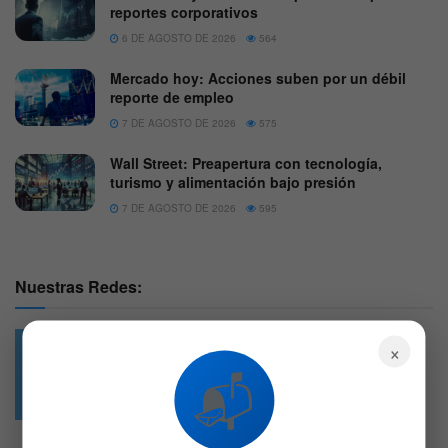
reportes corporativos
6 DE AGOSTO DE 2026
564
Mercado hoy: Acciones suben por un débil
reporte de empleo
7 DE AGOSTO DE 2026
575
Wall Street: Preapertura con tecnología,
turismo y alimentación bajo presión
7 DE AGOSTO DE 2026
595
Nuestras Redes:
×
📬
49.6k
4.7k
Followers
Followers