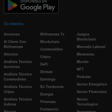
De Interes:
Acciones
Bitfinanzas Tv
Juegos
Blockchain
Al Cierre Con
Blockchain
Bitfinanzas
Mercado Laboral
Commodities
Altcoins
Metaverso
Cripto
Análisis Técnico
Mundo
DeFi
Acciones
NFT
Divisas
Análisis Técnico
Podcast
Commodities
Earnings
Sector Energético
Análisis Técnico
En Tendencia
Cripto
Sector Financiero
Energía
Análisis Técnico
Sector
Finanzas
Indices
Tecnologico
Formacion
Bitcoin
Streamings