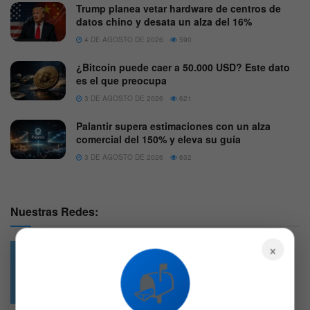
Trump planea vetar hardware de centros de
datos chino y desata un alza del 16%
4 DE AGOSTO DE 2026
590
¿Bitcoin puede caer a 50.000 USD? Este dato
es el que preocupa
3 DE AGOSTO DE 2026
621
Palantir supera estimaciones con un alza
comercial del 150% y eleva su guía
3 DE AGOSTO DE 2026
632
Nuestras Redes:
×
📬
49.6k
4.7k
Followers
Followers