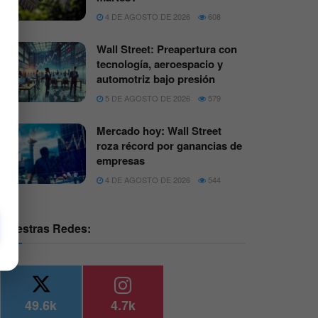
4 DE AGOSTO DE 2026
608
Wall Street: Preapertura con
tecnología, aeroespacio y
automotriz bajo presión
5 DE AGOSTO DE 2026
579
Mercado hoy: Wall Street
roza récord por ganancias de
empresas
4 DE AGOSTO DE 2026
544
Nuestras Redes:
49.6k
4.7k