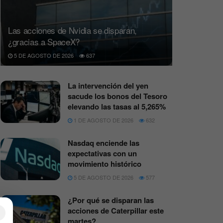
Las acciones de Nvidia se disparan,
¿gracias a SpaceX?
5 DE AGOSTO DE 2026
637
La intervención del yen
sacude los bonos del Tesoro
elevando las tasas al 5,265%
1 DE AGOSTO DE 2026
632
Nasdaq enciende las
expectativas con un
movimiento histórico
5 DE AGOSTO DE 2026
577
¿Por qué se disparan las
acciones de Caterpillar este
×
martes?