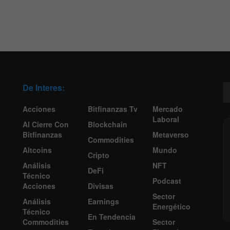
De Interes:
Acciones
Bitfinanzas Tv
Mercado
Laboral
Al Cierre Con
Blockchain
Bitfinanzas
Metaverso
Commodities
Altcoins
Mundo
Cripto
Análisis
NFT
DeFi
Técnico
Podcast
Acciones
Divisas
Sector
Análisis
Earnings
Energético
Técnico
En Tendencia
Commodities
Sector