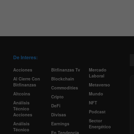
De Interes:
Acciones
Bitfinanzas Tv
Mercado
Laboral
Al Cierre Con
Blockchain
Bitfinanzas
Metaverso
Commodities
Altcoins
Mundo
Cripto
Análisis
NFT
DeFi
Técnico
Podcast
Acciones
Divisas
Sector
Análisis
Earnings
Energético
Técnico
En Tendencia