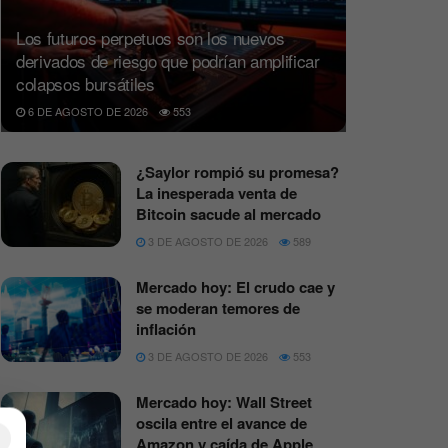
Los futuros perpetuos son los nuevos
derivados de riesgo que podrían amplificar
colapsos bursátiles
6 DE AGOSTO DE 2026
553
¿Saylor rompió su promesa?
La inesperada venta de
Bitcoin sacude al mercado
3 DE AGOSTO DE 2026
589
Mercado hoy: El crudo cae y
se moderan temores de
inflación
3 DE AGOSTO DE 2026
553
Mercado hoy: Wall Street
oscila entre el avance de
×
Amazon y caída de Apple