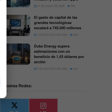
31 DE JULIO DE 2026
584
El gasto de capital de las
grandes tecnológicas
escalará a 745.000 millones
3 DE AGOSTO DE 2026
550
Duke Energy supera
estimaciones con un
beneficio de 1,43 dólares por
acción
4 DE AGOSTO DE 2026
544
Nuestras Redes: