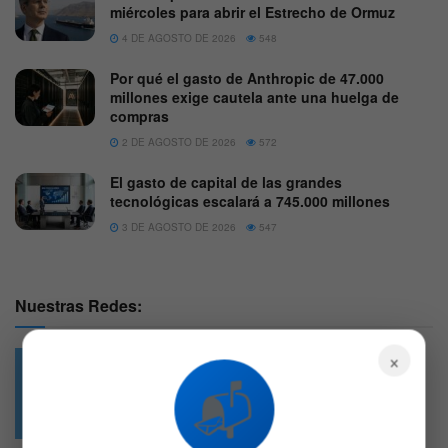
miércoles para abrir el Estrecho de Ormuz
4 DE AGOSTO DE 2026
548
Por qué el gasto de Anthropic de 47.000
millones exige cautela ante una huelga de
compras
2 DE AGOSTO DE 2026
572
El gasto de capital de las grandes
tecnológicas escalará a 745.000 millones
3 DE AGOSTO DE 2026
547
Nuestras Redes:
×
📬
49.6k
4.7k
Followers
Followers