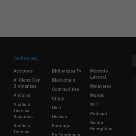
De Interes:
Acciones
Bitfinanzas Tv
Mercado
Laboral
Al Cierre Con
Blockchain
Bitfinanzas
Metaverso
Commodities
Altcoins
Mundo
Cripto
Análisis
NFT
DeFi
Técnico
Podcast
Acciones
Divisas
Sector
Análisis
Earnings
Energético
Técnico
En Tendencia