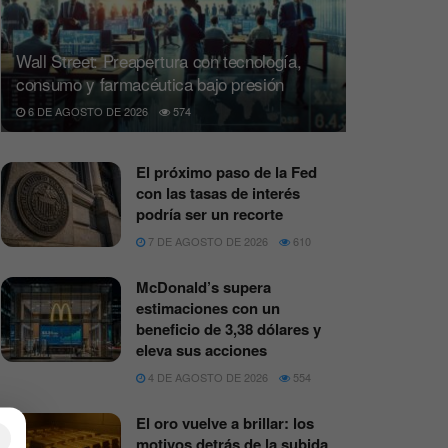
Wall Street: Preapertura con tecnología,
consumo y farmacéutica bajo presión
6 DE AGOSTO DE 2026
574
El próximo paso de la Fed
con las tasas de interés
podría ser un recorte
7 DE AGOSTO DE 2026
610
McDonald’s supera
estimaciones con un
beneficio de 3,38 dólares y
eleva sus acciones
4 DE AGOSTO DE 2026
554
El oro vuelve a brillar: los
×
motivos detrás de la subida