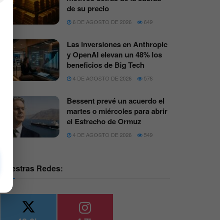
de su precio
6 DE AGOSTO DE 2026
649
Las inversiones en Anthropic
y OpenAI elevan un 48% los
beneficios de Big Tech
4 DE AGOSTO DE 2026
578
Bessent prevé un acuerdo el
martes o miércoles para abrir
el Estrecho de Ormuz
4 DE AGOSTO DE 2026
549
Nuestras Redes: