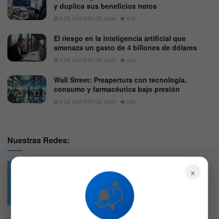
y duplica sus beneficios netos
5 DE AGOSTO DE 2026
578
El riesgo en la inteligencia artificial que
amenaza un gasto de 4 billones de dólares
4 DE AGOSTO DE 2026
545
Wall Street: Preapertura con tecnología,
consumo y farmacéutica bajo presión
6 DE AGOSTO DE 2026
556
Nuestras Redes:
×
📬
49.6k
4.7k
Followers
Followers