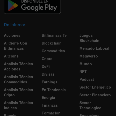
De Interes:
Acciones
Bitfinanzas Tv
Juegos
Blockchain
Al Cierre Con
Blockchain
Bitfinanzas
Mercado Laboral
Commodities
Altcoins
Metaverso
Cripto
Análisis Técnico
Mundo
DeFi
Acciones
NFT
Divisas
Análisis Técnico
Podcast
Commodities
Earnings
Sector Energético
Análisis Técnico
En Tendencia
Cripto
Sector Financiero
Energía
Análisis Técnico
Sector
Finanzas
Indices
Tecnologico
Formacion
Bitcoin
Streamings