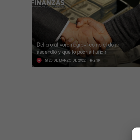
Del oro al «oro negro»: cómo el dólar
ascendió y qué lo podría hundir
20 DE MARZO DE 2022
2.3K