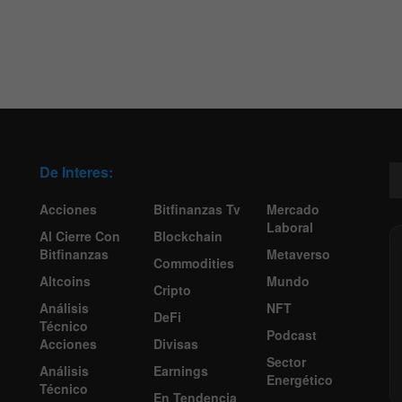
De Interes:
Acciones
Bitfinanzas Tv
Mercado
Laboral
Al Cierre Con
Blockchain
Bitfinanzas
Metaverso
Commodities
Altcoins
Mundo
Cripto
Análisis
NFT
DeFi
Técnico
Podcast
Acciones
Divisas
Sector
Análisis
Earnings
Energético
Técnico
En Tendencia