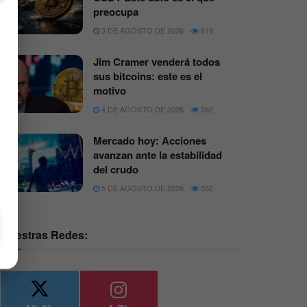
preocupa
3 DE AGOSTO DE 2026
619
Jim Cramer venderá todos
sus bitcoins: este es el
motivo
4 DE AGOSTO DE 2026
582
Mercado hoy: Acciones
avanzan ante la estabilidad
del crudo
5 DE AGOSTO DE 2026
552
Nuestras Redes: