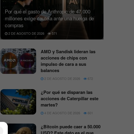
Por qué el gasto de Anthropic de 47.000
millones exige cautela ante una huelga de
compras
2 DE AGOSTO DE 2026
571
AMD y Sandisk lideran las
acciones de chips con
impulso de cara a sus
balances
2 DE AGOSTO DE 2026
672
¿Por qué se disparan las
acciones de Caterpillar este
martes?
4 DE AGOSTO DE 2026
601
¿Bitcoin puede caer a 50.000
×
USD? Este dato es el que