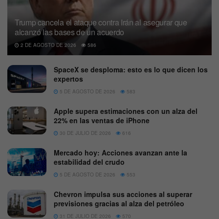
Trump cancela el ataque contra Irán al asegurar que
alcanzó las bases de un acuerdo
2 DE AGOSTO DE 2026
586
SpaceX se desploma: esto es lo que dicen los
expertos
5 DE AGOSTO DE 2026
583
Apple supera estimaciones con un alza del
22% en las ventas de iPhone
30 DE JULIO DE 2026
616
Mercado hoy: Acciones avanzan ante la
estabilidad del crudo
5 DE AGOSTO DE 2026
553
Chevron impulsa sus acciones al superar
previsiones gracias al alza del petróleo
31 DE JULIO DE 2026
570