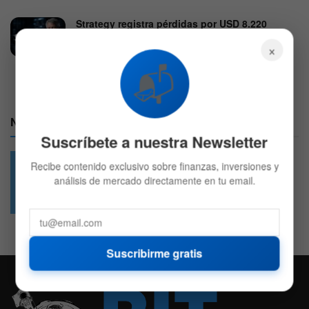
Strategy registra pérdidas por USD 8.220
millones, pero Bitcoin sigue siendo el foco de
×
los inversionistas
📬
31 DE JULIO DE 2026
712
Nuestras Redes:
Suscríbete a nuestra Newsletter
Recibe contenido exclusivo sobre finanzas, inversiones y
análisis de mercado directamente en tu email.
49.6k
4.7k
Followers
Followers
Suscribirme gratis