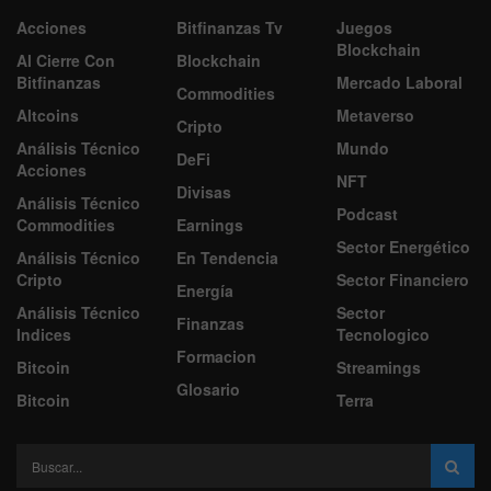
Acciones
Bitfinanzas Tv
Juegos
Blockchain
Al Cierre Con
Blockchain
Bitfinanzas
Mercado Laboral
Commodities
Altcoins
Metaverso
Cripto
Análisis Técnico
Mundo
DeFi
Acciones
NFT
Divisas
Análisis Técnico
Podcast
Commodities
Earnings
Sector Energético
Análisis Técnico
En Tendencia
Cripto
Sector Financiero
Energía
Análisis Técnico
Sector
Finanzas
Indices
Tecnologico
Formacion
Bitcoin
Streamings
Glosario
Bitcoin
Terra