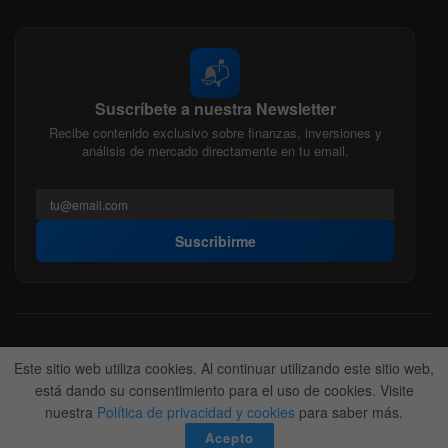
📬
Suscríbete a nuestra Newsletter
Recibe contenido exclusivo sobre finanzas, inversiones y
análisis de mercado directamente en tu email.
Suscribirme
Acerca de nosotros
Politica Editorial
Nuestro Equipo
Este sitio web utiliza cookies. Al continuar utilizando este sitio web,
Contactanos
Anunciate
está dando su consentimiento para el uso de cookies. Visite
nuestra
Política de privacidad y cookies
para saber más.
© 2022-2026
BitFinanzas
- Hecho por
Team DM. 😎
Acepto