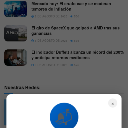
Mercado hoy: El crudo cae y se moderan
temores de inflación
3 DE AGOSTO DE 2026
550
El giro de SpaceX que golpeó a AMD tras sus
ganancias
5 DE AGOSTO DE 2026
585
El indicador Buffett alcanza un récord del 230%
y anticipa retornos mediocres
3 DE AGOSTO DE 2026
575
Nuestras Redes:
×
📬
49.6k
4.7k
Followers
Followers