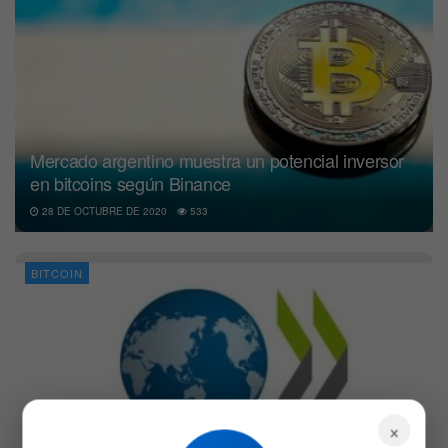
Mercado argentino muestra un potencial inversor
en bitcoins según Binance
28 DE OCTUBRE DE 2020
533
BITCOIN
×