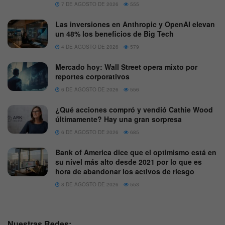
7 DE AGOSTO DE 2026
555
Las inversiones en Anthropic y OpenAI elevan
un 48% los beneficios de Big Tech
4 DE AGOSTO DE 2026
579
Mercado hoy: Wall Street opera mixto por
reportes corporativos
6 DE AGOSTO DE 2026
556
¿Qué acciones compró y vendió Cathie Wood
últimamente? Hay una gran sorpresa
6 DE AGOSTO DE 2026
685
Bank of America dice que el optimismo está en
su nivel más alto desde 2021 por lo que es
hora de abandonar los activos de riesgo
8 DE AGOSTO DE 2026
553
Nuestras Redes: