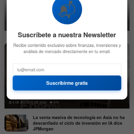
📬
La OECD se prepara para fiscalizar las
transacciones digitales con Bitcoin
21 DE OCTUBRE DE 2020
540
Suscríbete a nuestra Newsletter
Recibe contenido exclusivo sobre finanzas, inversiones y
análisis de mercado directamente en tu email.
Constellation Energy reporta un beneficio operativo
Suscribirme gratis
ajustado de 2,55 dólares por acción y eleva su guía
anual
6 DE AGOSTO DE 2026
570
La venta masiva de tecnología en Asia no ha
descarrilado el ciclo de inversión en IA dice
JPMorgan