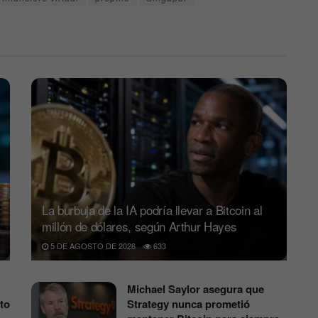
La burbuja de la IA podría llevar a Bitcoin al
millón de dólares, según Arthur Hayes
5 DE AGOSTO DE 2026
633
Michael Saylor asegura que
to
Strategy nunca prometió