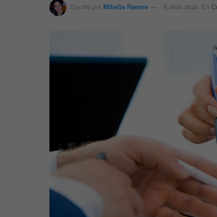
Escrito por
Mibelis Ramos
6 años atrás
En
C