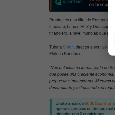
Propine es una filial de Entreprene
Innovate, Lunex, MTZ y Decacorn Cap
financiero, a nivel mundial; que prod
Tuhina
Singh
, director ejecutivo y 
Fintech Sandbox:
“
Nos entusiasma formar parte de Sa
que posee una creciente economía, 
propuestas innovadoras. Mientras 
desarrollado y estructurado; el reg