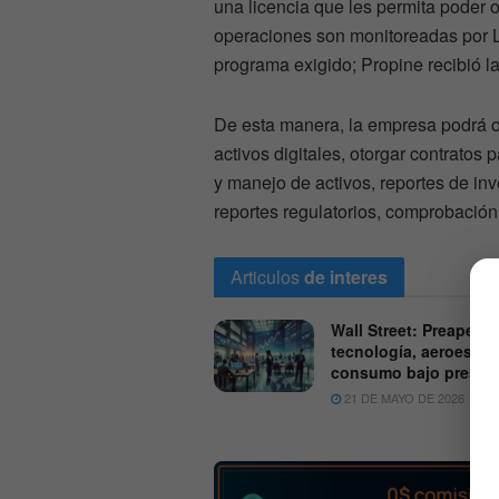
una licencia que les permita poder o
operaciones son monitoreadas por L
programa exigido; Propine recibió l
De esta manera, la empresa podrá of
activos digitales, otorgar contrato
y manejo de activos, reportes de inv
reportes regulatorios, comprobación 
Articulos
de interes
Wall Street: Preapertu
tecnología, aeroespac
consumo bajo presió
21 DE MAYO DE 2026
6