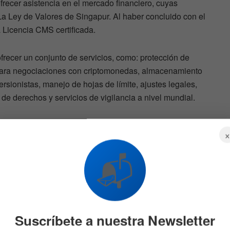
frecer asistencia en el mercado financiero, cuyas
a Ley de Valores de Singapur. Al haber concluido con el
a Licencia CMS certificada.
recer un conjunto de servicios, como: protección de
s para negociaciones con criptomonedas, almacenamiento
ersionistas, manejo de hojas de límite, ajustes legales,
de derechos y servicios de vigilancia a nivel mundial.
ra con
Wall Street: Preapertura con
📬
io y
energía, salud y aerolíneas
n
bajo presión
21
18 DE MAYO DE 2026
1.1K
Suscríbete a nuestra Newsletter