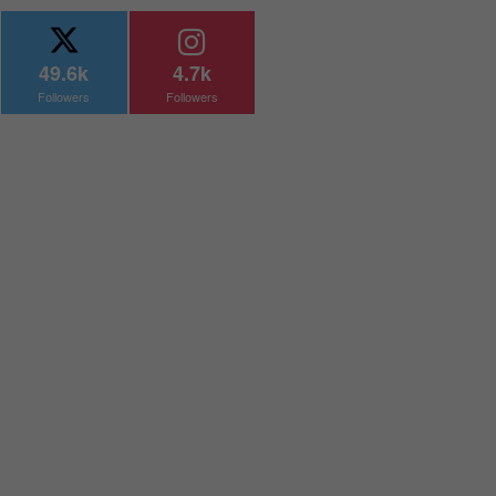
49.6k
4.7k
Followers
Followers