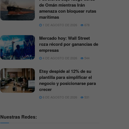
de Omán mientras Irán
amenaza con bloquear rutas
marítimas
1 DE AGOSTO DE 2026
678
Mercado hoy: Wall Street
roza récord por ganancias de
empresas
4 DE AGOSTO DE 2026
544
Etsy despide al 12% de su
plantilla para simplificar el
negocio y posicionarse para
crecer
6 DE AGOSTO DE 2026
531
Nuestras Redes: