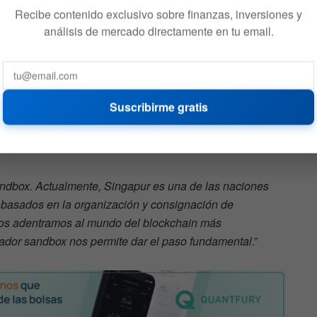
Recibe contenido exclusivo sobre finanzas, inversiones y
análisis de mercado directamente en tu email.
ur First y se encuentra respaldada por empresas como SG
ital. Se trata de la primera organización de servicio
uce capital digital.
Suscribirme gratis
uno de los creadores de Propine, dijo en la sede de
ndbox. Actualmente, Singapur es una de las naciones
basados en la organización y consignación de
nos adentramos al mundo del blockchain más
ulador sandbox nos permite dar el paso fundamental
.”