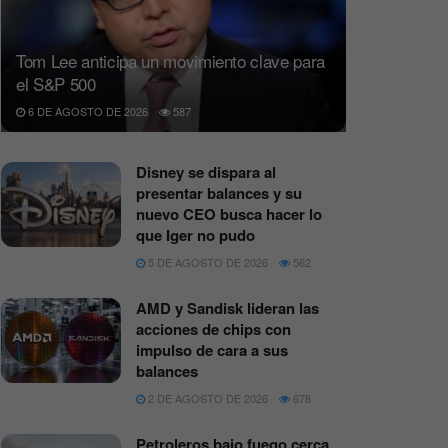
Tom Lee anticipa un movimiento clave para
el S&P 500
6 DE AGOSTO DE 2026
587
Disney se dispara al
presentar balances y su
nuevo CEO busca hacer lo
que Iger no pudo
5 DE AGOSTO DE 2026
562
AMD y Sandisk lideran las
acciones de chips con
impulso de cara a sus
balances
2 DE AGOSTO DE 2026
678
Petroleros bajo fuego cerca