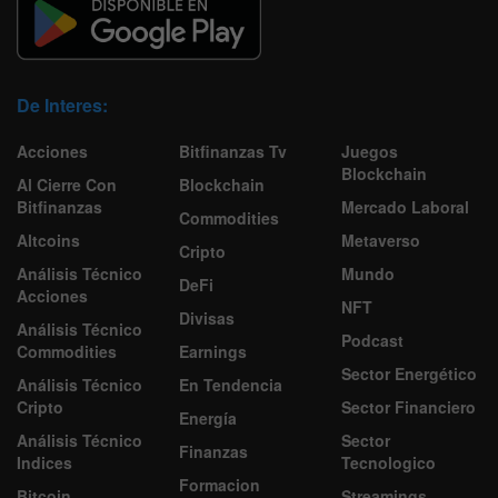
De Interes:
Acciones
Bitfinanzas Tv
Juegos
Blockchain
Al Cierre Con
Blockchain
Bitfinanzas
Mercado Laboral
Commodities
Altcoins
Metaverso
Cripto
Análisis Técnico
Mundo
DeFi
Acciones
NFT
Divisas
Análisis Técnico
Podcast
Commodities
Earnings
Sector Energético
Análisis Técnico
En Tendencia
Cripto
Sector Financiero
Energía
Análisis Técnico
Sector
Finanzas
Indices
Tecnologico
Formacion
Bitcoin
Streamings