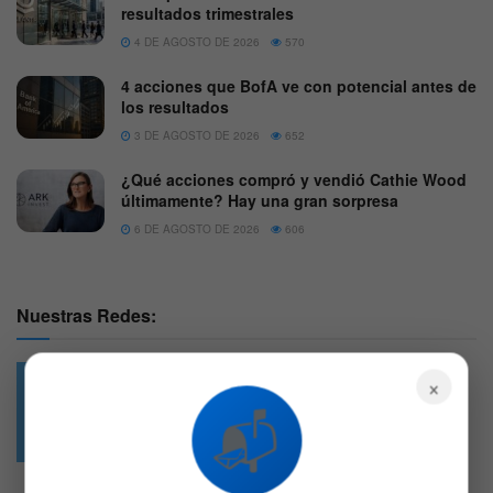
resultados trimestrales
4 DE AGOSTO DE 2026
570
4 acciones que BofA ve con potencial antes de
los resultados
3 DE AGOSTO DE 2026
652
¿Qué acciones compró y vendió Cathie Wood
últimamente? Hay una gran sorpresa
6 DE AGOSTO DE 2026
606
Nuestras Redes:
×
📬
49.6k
4.7k
Followers
Followers