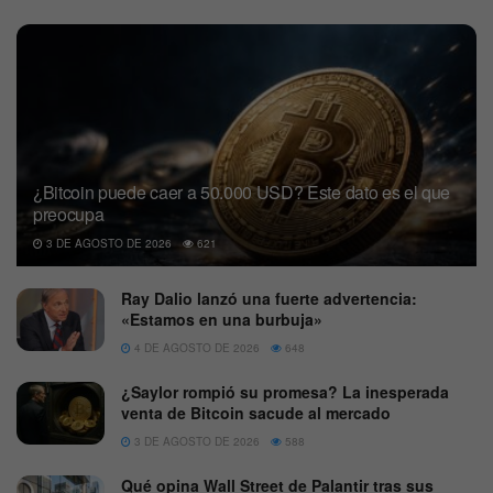
¿Bitcoin puede caer a 50.000 USD? Este dato es el que
preocupa
3 DE AGOSTO DE 2026
621
Ray Dalio lanzó una fuerte advertencia:
«Estamos en una burbuja»
4 DE AGOSTO DE 2026
648
¿Saylor rompió su promesa? La inesperada
venta de Bitcoin sacude al mercado
3 DE AGOSTO DE 2026
588
Qué opina Wall Street de Palantir tras sus