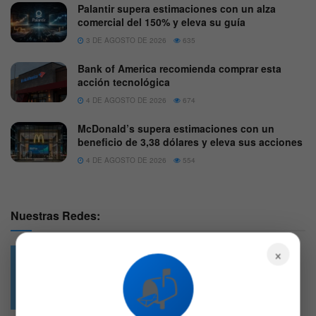
Palantir supera estimaciones con un alza
comercial del 150% y eleva su guía
3 DE AGOSTO DE 2026
635
Bank of America recomienda comprar esta
acción tecnológica
4 DE AGOSTO DE 2026
674
McDonald’s supera estimaciones con un
beneficio de 3,38 dólares y eleva sus acciones
4 DE AGOSTO DE 2026
554
Nuestras Redes:
×
📬
49.6k
4.7k
Followers
Followers