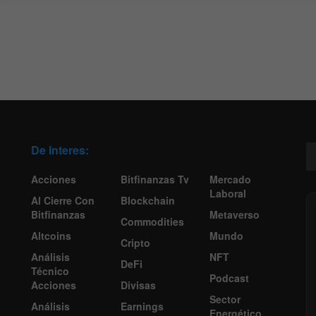
De Interes:
Acciones
Bitfinanzas Tv
Mercado
Laboral
Al Cierre Con
Blockchain
Bitfinanzas
Metaverso
Commodities
Altcoins
Mundo
Cripto
Análisis
NFT
DeFi
Técnico
Podcast
Acciones
Divisas
Sector
Análisis
Earnings
Energético