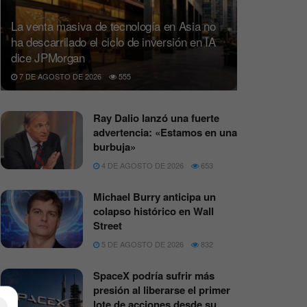
La venta masiva de tecnología en Asia no
ha descarrilado el ciclo de inversión en IA
dice JPMorgan
7 DE AGOSTO DE 2026
555
Ray Dalio lanzó una fuerte
advertencia: «Estamos en una
burbuja»
4 DE AGOSTO DE 2026
653
Michael Burry anticipa un
colapso histórico en Wall
Street
5 DE AGOSTO DE 2026
832
SpaceX podría sufrir más
presión al liberarse el primer
lote de acciones desde su