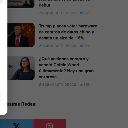
×
debut
6 DE AGOSTO DE 2026
662
Trump planea vetar hardware
de centros de datos chino y
desata un alza del 16%
4 DE AGOSTO DE 2026
594
¿Qué acciones compró y
vendió Cathie Wood
últimamente? Hay una gran
sorpresa
6 DE AGOSTO DE 2026
685
Nuestras Redes: