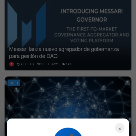
Messari lanza nuevo agregador de gobernanza
para gestión de DAO
9 DE DICIEMBRE DE 2021
522
DEFI
×