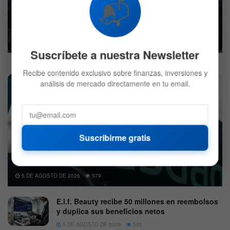
📬
Nuevo récord para los exchanges
descentralizados
19 DE JULIO DE 2021
539
Suscríbete a nuestra Newsletter
Recibe contenido exclusivo sobre finanzas, inversiones y
análisis de mercado directamente en tu email.
Suscribirme gratis
Nasdaq enciende las expectativas con un movimiento
histórico
5 DE AGOSTO DE 2026
579
E.l.f. Beauty recibe 50 millones en reembolsos
y duplica sus beneficios netos
5 DE AGOSTO DE 2026
582