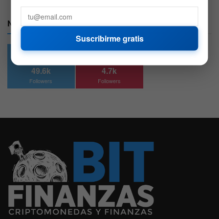
Nuestras Redes:
Suscribirme gratis
49.6k
4.7k
Followers
Followers