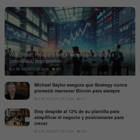
Wall Street: Preapertura con tecnología, energía e
inmobiliario bajo presión
4 DE AGOSTO DE 2026
571
Michael Saylor asegura que Strategy nunca
prometió mantener Bitcoin para siempre
2 DE AGOSTO DE 2026
617
Etsy despide al 12% de su plantilla para
simplificar el negocio y posicionarse para
crecer
6 DE AGOSTO DE 2026
526