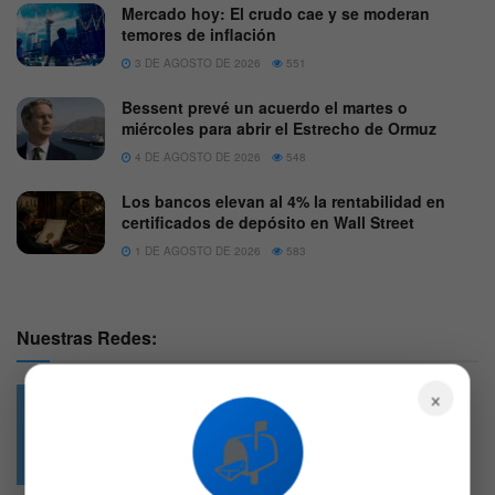
Mercado hoy: El crudo cae y se moderan
temores de inflación
3 DE AGOSTO DE 2026
551
Bessent prevé un acuerdo el martes o
miércoles para abrir el Estrecho de Ormuz
4 DE AGOSTO DE 2026
548
Los bancos elevan al 4% la rentabilidad en
certificados de depósito en Wall Street
1 DE AGOSTO DE 2026
583
Nuestras Redes:
×
📬
49.6k
4.7k
Followers
Followers