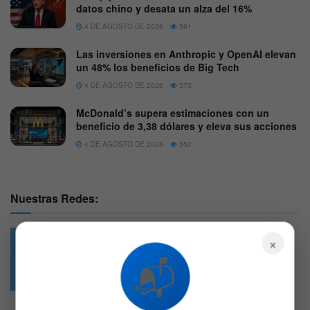
datos chino y desata un alza del 16%
4 DE AGOSTO DE 2026
591
Las inversiones en Anthropic y OpenAI elevan
un 48% los beneficios de Big Tech
4 DE AGOSTO DE 2026
573
McDonald’s supera estimaciones con un
beneficio de 3,38 dólares y eleva sus acciones
4 DE AGOSTO DE 2026
552
Nuestras Redes:
×
📬
49.6k
4.7k
Followers
Followers