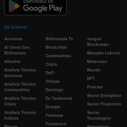
De Interes:
Acciones
Bitfinanzas Tv
Juegos
Blockchain
Al Cierre Con
Blockchain
Bitfinanzas
Mercado Laboral
Commodities
Altcoins
Metaverso
Cripto
Análisis Técnico
Mundo
DeFi
Acciones
NFT
Divisas
Análisis Técnico
Podcast
Commodities
Earnings
Sector Energético
Análisis Técnico
En Tendencia
Cripto
Sector Financiero
Energía
Análisis Técnico
Sector
Finanzas
Indices
Tecnologico
Formacion
Bitcoin
Streamings