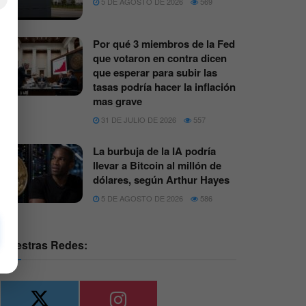
5 DE AGOSTO DE 2026
569
Por qué 3 miembros de la Fed
que votaron en contra dicen
que esperar para subir las
tasas podría hacer la inflación
mas grave
31 DE JULIO DE 2026
557
La burbuja de la IA podría
llevar a Bitcoin al millón de
dólares, según Arthur Hayes
5 DE AGOSTO DE 2026
586
Nuestras Redes: