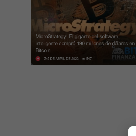
MicroStrategy: El gigante del software
inteligente compró 190 millones de dólares en
Bitcoin
5 DE ABRIL DE 2022
547