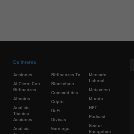
De Interes:
Acciones
Bitfinanzas Tv
Mercado
Laboral
Al Cierre Con
Blockchain
Bitfinanzas
Metaverso
Commodities
Altcoins
Mundo
Cripto
Análisis
NFT
DeFi
Técnico
Podcast
Acciones
Divisas
Sector
Análisis
Earnings
Energético