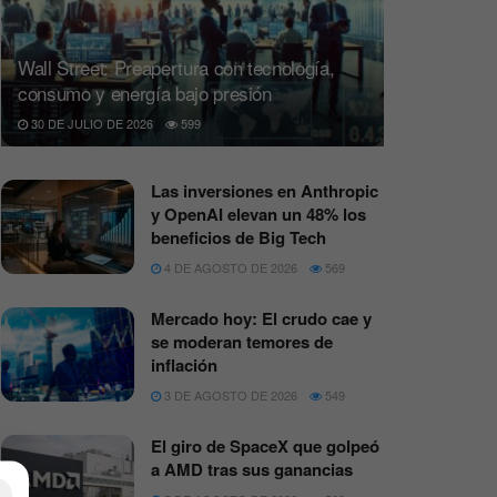
Wall Street: Preapertura con tecnología,
consumo y energía bajo presión
30 DE JULIO DE 2026
599
Las inversiones en Anthropic
y OpenAI elevan un 48% los
beneficios de Big Tech
4 DE AGOSTO DE 2026
569
Mercado hoy: El crudo cae y
se moderan temores de
inflación
3 DE AGOSTO DE 2026
549
El giro de SpaceX que golpeó
a AMD tras sus ganancias
×