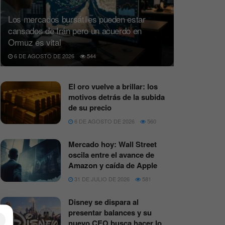
Los mercados bursátiles pueden estar
cansados de Irán pero un acuerdo en
Ormuz es vital
6 DE AGOSTO DE 2026
544
El oro vuelve a brillar: los
motivos detrás de la subida
de su precio
6 DE AGOSTO DE 2026
560
Mercado hoy: Wall Street
oscila entre el avance de
Amazon y caída de Apple
31 DE JULIO DE 2026
581
Disney se dispara al
presentar balances y su
×
nuevo CEO busca hacer lo