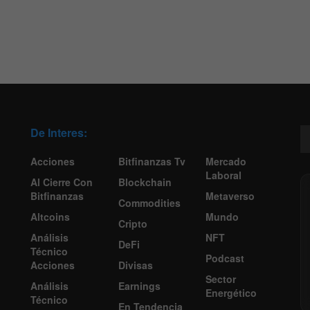
De Interes:
Acciones
Bitfinanzas Tv
Mercado
Laboral
Al Cierre Con
Blockchain
Bitfinanzas
Metaverso
Commodities
Altcoins
Mundo
Cripto
Análisis
NFT
DeFi
Técnico
Podcast
Acciones
Divisas
Sector
Análisis
Earnings
Energético
Técnico
En Tendencia