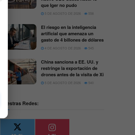
que Iger no pudo
5 DE AGOSTO DE 2026
558
El riesgo en la inteligencia
artificial que amenaza un
gasto de 4 billones de dólares
4 DE AGOSTO DE 2026
545
China sanciona a EE. UU. y
restringe la exportación de
drones antes de la visita de Xi
5 DE AGOSTO DE 2026
540
Nuestras Redes: