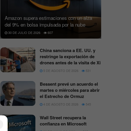
Amazon supera estimaciones con un alza
del 9% en bolsa impulsada por la nube
30 DE JULIO DE 2026
607
China sanciona a EE. UU. y
restringe la exportación de
drones antes de la visita de Xi
5 DE AGOSTO DE 2026
531
Bessent prevé un acuerdo el
martes o miércoles para abrir
el Estrecho de Ormuz
4 DE AGOSTO DE 2026
545
Wall Street recupera la
×
confianza en Microsoft