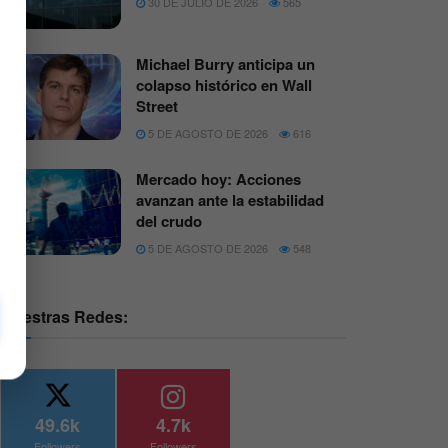
30 DE JULIO DE 2026
565
Michael Burry anticipa un
colapso histórico en Wall
Street
5 DE AGOSTO DE 2026
616
Mercado hoy: Acciones
avanzan ante la estabilidad
del crudo
5 DE AGOSTO DE 2026
548
Nuestras Redes:
49.6k
4.7k
Followers
Followers