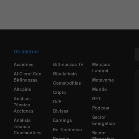
De Interes:
Acciones
Bitfinanzas Tv
Mercado
Laboral
Al Cierre Con
Blockchain
Bitfinanzas
Metaverso
Commodities
Altcoins
Mundo
Cripto
Análisis
NFT
DeFi
Técnico
Podcast
Acciones
Divisas
Sector
Análisis
Earnings
Energético
Técnico
En Tendencia
Commodities
Sector
Energía
Financiero