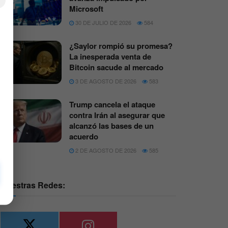
×
Microsoft
30 DE JULIO DE 2026
584
¿Saylor rompió su promesa?
La inesperada venta de
Bitcoin sacude al mercado
3 DE AGOSTO DE 2026
583
Trump cancela el ataque
contra Irán al asegurar que
alcanzó las bases de un
acuerdo
2 DE AGOSTO DE 2026
585
Nuestras Redes: