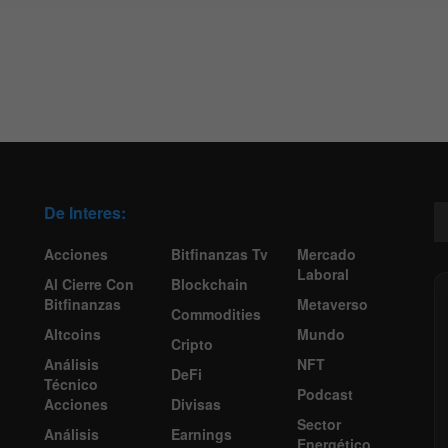
De Interes:
Acciones
Bitfinanzas Tv
Mercado
Laboral
Al Cierre Con
Blockchain
Bitfinanzas
Metaverso
Commodities
Altcoins
Mundo
Cripto
Análisis
NFT
DeFi
Técnico
Podcast
Acciones
Divisas
Sector
Análisis
Earnings
Energético