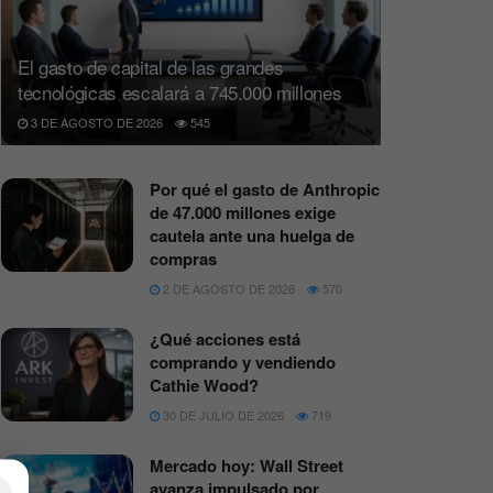
El gasto de capital de las grandes
tecnológicas escalará a 745.000 millones
3 DE AGOSTO DE 2026
545
Por qué el gasto de Anthropic
de 47.000 millones exige
cautela ante una huelga de
compras
2 DE AGOSTO DE 2026
570
¿Qué acciones está
comprando y vendiendo
Cathie Wood?
30 DE JULIO DE 2026
719
Mercado hoy: Wall Street
avanza impulsado por