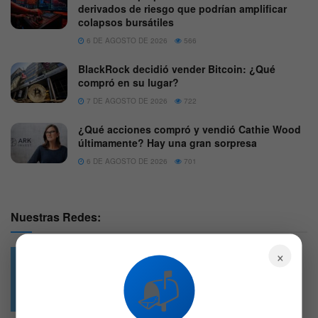
derivados de riesgo que podrían amplificar
colapsos bursátiles
6 DE AGOSTO DE 2026
566
BlackRock decidió vender Bitcoin: ¿Qué
compró en su lugar?
7 DE AGOSTO DE 2026
722
¿Qué acciones compró y vendió Cathie Wood
últimamente? Hay una gran sorpresa
6 DE AGOSTO DE 2026
701
Nuestras Redes:
×
📬
49.6k
4.7k
Followers
Followers