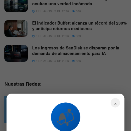
ocultan una verdad incómoda
7 DE AGOSTO DE 2026
580
El indicador Buffett alcanza un récord del 230%
y anticipa retornos mediocres
3 DE AGOSTO DE 2026
583
Los ingresos de SanDisk se disparan por la
demanda de almacenamiento para IA
5 DE AGOSTO DE 2026
586
Nuestras Redes:
×
📬
49.6k
4.7k
Followers
Followers