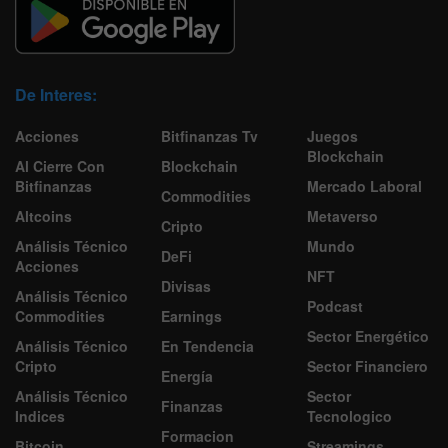
De Interes:
Acciones
Bitfinanzas Tv
Juegos
Blockchain
Al Cierre Con
Blockchain
Bitfinanzas
Mercado Laboral
Commodities
Altcoins
Metaverso
Cripto
Análisis Técnico
Mundo
DeFi
Acciones
NFT
Divisas
Análisis Técnico
Podcast
Commodities
Earnings
Sector Energético
Análisis Técnico
En Tendencia
Cripto
Sector Financiero
Energía
Análisis Técnico
Sector
Finanzas
Indices
Tecnologico
Formacion
Bitcoin
Streamings