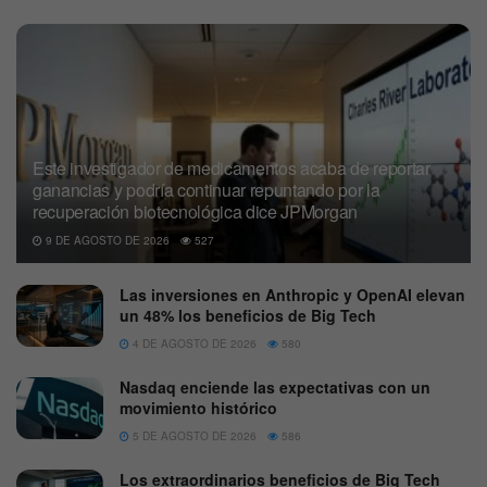
Este investigador de medicamentos acaba de reportar
ganancias y podría continuar repuntando por la
recuperación biotecnológica dice JPMorgan
9 DE AGOSTO DE 2026
527
Las inversiones en Anthropic y OpenAI elevan
un 48% los beneficios de Big Tech
4 DE AGOSTO DE 2026
580
Nasdaq enciende las expectativas con un
movimiento histórico
5 DE AGOSTO DE 2026
586
Los extraordinarios beneficios de Big Tech