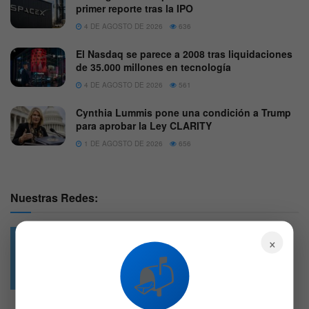
primer reporte tras la IPO
4 DE AGOSTO DE 2026
636
El Nasdaq se parece a 2008 tras liquidaciones
de 35.000 millones en tecnología
4 DE AGOSTO DE 2026
561
Cynthia Lummis pone una condición a Trump
para aprobar la Ley CLARITY
1 DE AGOSTO DE 2026
656
Nuestras Redes:
×
📬
49.6k
4.7k
Followers
Followers