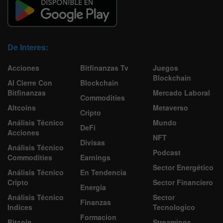
De Interes:
Acciones
Bitfinanzas Tv
Juegos
Blockchain
Al Cierre Con
Blockchain
Bitfinanzas
Mercado Laboral
Commodities
Altcoins
Metaverso
Cripto
Análisis Técnico
Mundo
DeFi
Acciones
NFT
Divisas
Análisis Técnico
Podcast
Commodities
Earnings
Sector Energético
Análisis Técnico
En Tendencia
Cripto
Sector Financiero
Energía
Análisis Técnico
Sector
Finanzas
Indices
Tecnologico
Formacion
Bitcoin
Streamings