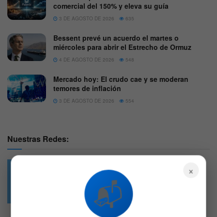
comercial del 150% y eleva su guía
3 DE AGOSTO DE 2026
635
Bessent prevé un acuerdo el martes o
miércoles para abrir el Estrecho de Ormuz
4 DE AGOSTO DE 2026
548
Mercado hoy: El crudo cae y se moderan
temores de inflación
3 DE AGOSTO DE 2026
554
Nuestras Redes:
×
📬
49.6k
4.7k
Followers
Followers