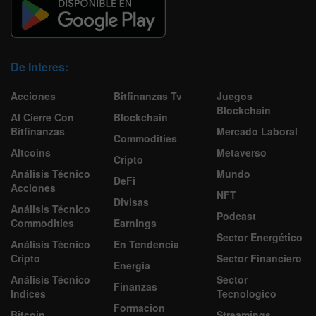
De Interes:
Acciones
Bitfinanzas Tv
Juegos
Blockchain
Al Cierre Con
Blockchain
Bitfinanzas
Mercado Laboral
Commodities
Altcoins
Metaverso
Cripto
Análisis Técnico
Mundo
DeFi
Acciones
NFT
Divisas
Análisis Técnico
Podcast
Commodities
Earnings
Sector Energético
Análisis Técnico
En Tendencia
Cripto
Sector Financiero
Energía
Análisis Técnico
Sector
Finanzas
Indices
Tecnologico
Formacion
Bitcoin
Streamings