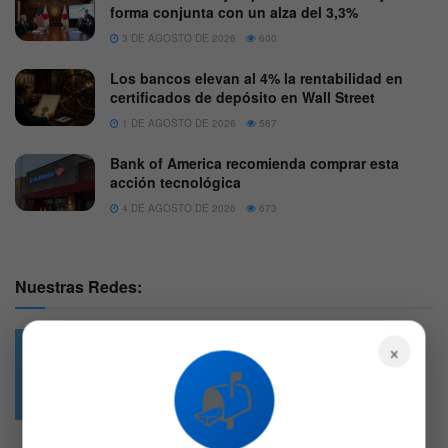
forma conjunta con un alza del 3,3%
3 DE AGOSTO DE 2026
600
Los bancos elevan al 4% la rentabilidad en
certificados de depósito en Wall Street
1 DE AGOSTO DE 2026
587
Bank of America recomienda comprar esta
acción tecnológica
4 DE AGOSTO DE 2026
673
Nuestras Redes:
×
📬
49.6k
4.7k
Followers
Followers