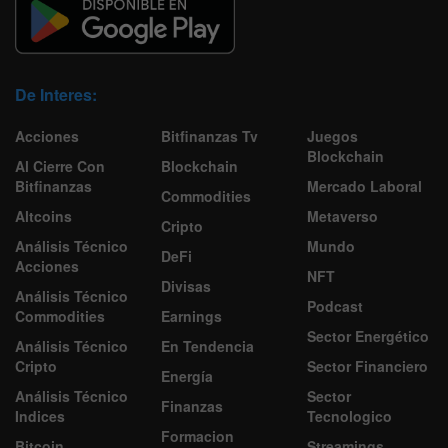
De Interes:
Acciones
Bitfinanzas Tv
Juegos
Blockchain
Al Cierre Con
Blockchain
Bitfinanzas
Mercado Laboral
Commodities
Altcoins
Metaverso
Cripto
Análisis Técnico
Mundo
DeFi
Acciones
NFT
Divisas
Análisis Técnico
Podcast
Commodities
Earnings
Sector Energético
Análisis Técnico
En Tendencia
Cripto
Sector Financiero
Energía
Análisis Técnico
Sector
Finanzas
Indices
Tecnologico
Formacion
Bitcoin
Streamings