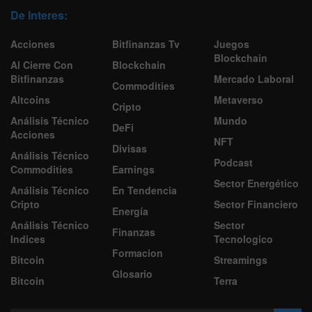
De Interes:
Acciones
Bitfinanzas Tv
Juegos
Blockchain
Al Cierre Con
Blockchain
Bitfinanzas
Mercado Laboral
Commodities
Altcoins
Metaverso
Cripto
Análisis Técnico
Mundo
DeFi
Acciones
NFT
Divisas
Análisis Técnico
Podcast
Commodities
Earnings
Sector Energético
Análisis Técnico
En Tendencia
Cripto
Sector Financiero
Energía
Análisis Técnico
Sector
Finanzas
Indices
Tecnologico
Formacion
Bitcoin
Streamings
Glosario
Bitcoin
Terra