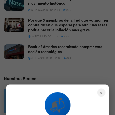
movimiento histórico
5 DE AGOSTO DE 2026
570
Por qué 3 miembros de la Fed que votaron en
contra dicen que esperar para subir las tasas
podría hacer la inflación mas grave
31 DE JULIO DE 2026
558
Bank of America recomienda comprar esta
acción tecnológica
4 DE AGOSTO DE 2026
663
Nuestras Redes:
×
📬
49.6k
4.7k
Followers
Followers