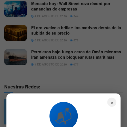
Mercado hoy: Wall Street roza récord por
ganancias de empresas
4 DE AGOSTO DE 2026
544
El oro vuelve a brillar: los motivos detrás de la
subida de su precio
6 DE AGOSTO DE 2026
579
Petroleros bajo fuego cerca de Omán mientras
Irán amenaza con bloquear rutas marítimas
1 DE AGOSTO DE 2026
677
Nuestras Redes:
×
📬
49.6k
4.7k
Followers
Followers