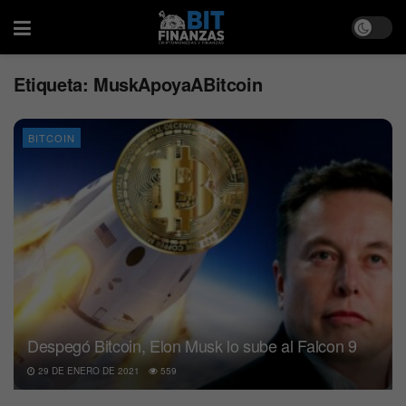
Etiqueta:
MuskApoyaABitcoin
BITCOIN
Despegó Bitcoin, Elon Musk lo sube al Falcon 9
29 DE ENERO DE 2021
559