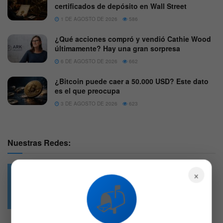
certificados de depósito en Wall Street
1 DE AGOSTO DE 2026
586
¿Qué acciones compró y vendió Cathie Wood
últimamente? Hay una gran sorpresa
6 DE AGOSTO DE 2026
662
¿Bitcoin puede caer a 50.000 USD? Este dato
es el que preocupa
3 DE AGOSTO DE 2026
623
Nuestras Redes:
×
📬
49.6k
4.7k
Followers
Followers