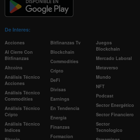
De Interes:
Acciones
Bitfinanzas Tv
Juegos
Blockchain
Al Cierre Con
Blockchain
Bitfinanzas
Mercado Laboral
Commodities
Altcoins
Metaverso
Cripto
Análisis Técnico
Mundo
DeFi
Acciones
NFT
Divisas
Análisis Técnico
Podcast
Commodities
Earnings
Sector Energético
Análisis Técnico
En Tendencia
Cripto
Sector Financiero
Energía
Análisis Técnico
Sector
Finanzas
Indices
Tecnologico
Formacion
Bitcoin
Streamings