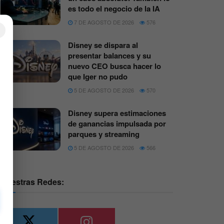
es todo el negocio de la IA
7 DE AGOSTO DE 2026
576
×
Disney se dispara al
presentar balances y su
nuevo CEO busca hacer lo
que Iger no pudo
5 DE AGOSTO DE 2026
570
Disney supera estimaciones
de ganancias impulsada por
parques y streaming
5 DE AGOSTO DE 2026
566
Nuestras Redes: