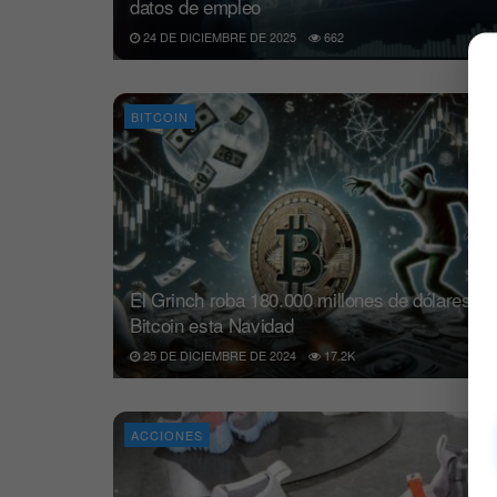
datos de empleo
24 DE DICIEMBRE DE 2025
662
BITCOIN
El Grinch roba 180.000 millones de dólares a
Bitcoin esta Navidad
25 DE DICIEMBRE DE 2024
17.2K
ACCIONES