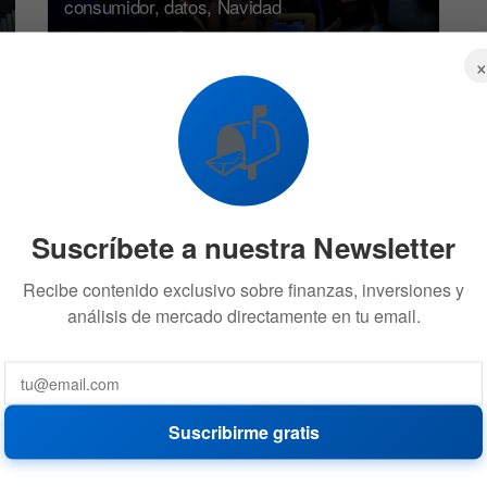
consumidor, datos, Navidad
21 DE DICIEMBRE DE 2025
720
📬
BITCOIN
Suscríbete a nuestra Newsletter
Recibe contenido exclusivo sobre finanzas, inversiones y
Mariscal de los New England Patriots regaló
análisis de mercado directamente en tu email.
bitcoins a su equipo
26 DE DICIEMBRE DE 2021
525
Suscribirme gratis