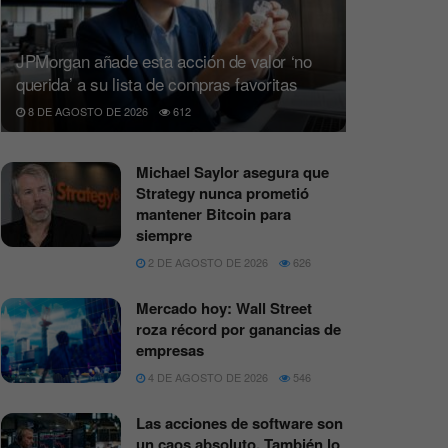
JPMorgan añade esta acción de valor ‘no
querida’ a su lista de compras favoritas
8 DE AGOSTO DE 2026
612
Michael Saylor asegura que
Strategy nunca prometió
mantener Bitcoin para
siempre
2 DE AGOSTO DE 2026
626
Mercado hoy: Wall Street
roza récord por ganancias de
empresas
4 DE AGOSTO DE 2026
546
Las acciones de software son
un caos absoluto. También lo