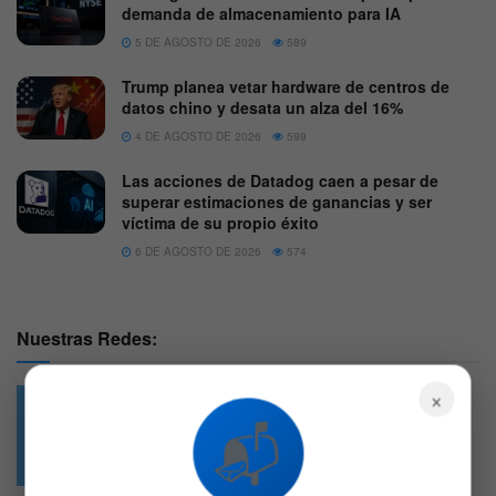
demanda de almacenamiento para IA
5 DE AGOSTO DE 2026
589
Trump planea vetar hardware de centros de
datos chino y desata un alza del 16%
4 DE AGOSTO DE 2026
599
Las acciones de Datadog caen a pesar de
superar estimaciones de ganancias y ser
víctima de su propio éxito
6 DE AGOSTO DE 2026
574
Nuestras Redes:
×
📬
49.6k
4.7k
Followers
Followers