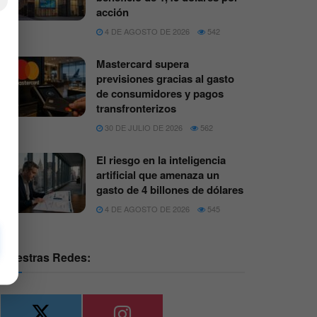
×
acción
4 DE AGOSTO DE 2026
542
Mastercard supera
previsiones gracias al gasto
de consumidores y pagos
transfronterizos
30 DE JULIO DE 2026
562
El riesgo en la inteligencia
artificial que amenaza un
gasto de 4 billones de dólares
4 DE AGOSTO DE 2026
545
Nuestras Redes: