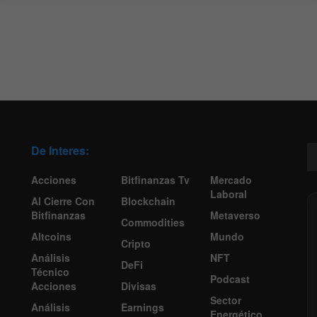
De Interes:
Acciones
Bitfinanzas Tv
Mercado
Laboral
Al Cierre Con
Blockchain
Bitfinanzas
Metaverso
Commodities
Altcoins
Mundo
Cripto
Análisis
NFT
DeFi
Técnico
Podcast
Acciones
Divisas
Sector
Análisis
Earnings
Energético