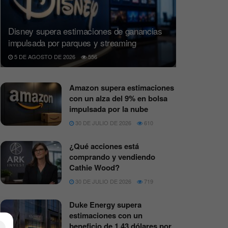
Disney supera estimaciones de ganancias
impulsada por parques y streaming
5 DE AGOSTO DE 2026
556
Amazon supera estimaciones
con un alza del 9% en bolsa
impulsada por la nube
30 DE JULIO DE 2026
610
¿Qué acciones está
comprando y vendiendo
Cathie Wood?
30 DE JULIO DE 2026
719
Duke Energy supera
estimaciones con un
beneficio de 1,43 dólares por