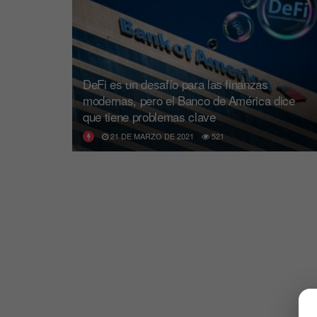
DeFi es un desafío para las finanzas
modernas, pero el Banco de América dice
que tiene problemas clave
21 DE MARZO DE 2021
521