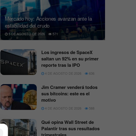
Mercado hoy: Acciones avanzan ante la
estabilidad del crudo
5 DE AGOSTO DE 2026
571
Los ingresos de SpaceX
saltan un 92% en su primer
reporte tras la IPO
4 DE AGOSTO DE 2026
636
Jim Cramer venderá todos
sus bitcoins: este es el
motivo
4 DE AGOSTO DE 2026
588
Qué opina Wall Street de
Palantir tras sus resultados
×
trimestrales