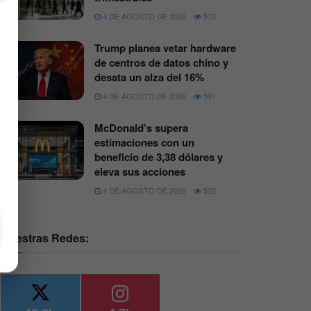
4 DE AGOSTO DE 2026
570
Trump planea vetar hardware
de centros de datos chino y
desata un alza del 16%
4 DE AGOSTO DE 2026
591
McDonald’s supera
estimaciones con un
beneficio de 3,38 dólares y
eleva sus acciones
4 DE AGOSTO DE 2026
552
Nuestras Redes: