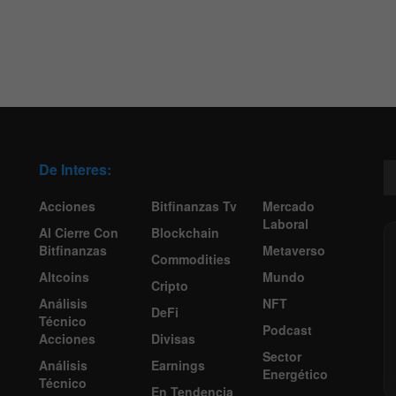
De Interes:
Acciones
Bitfinanzas Tv
Mercado
Laboral
Al Cierre Con
Blockchain
Bitfinanzas
Metaverso
Commodities
Altcoins
Mundo
Cripto
Análisis
NFT
DeFi
Técnico
Podcast
Acciones
Divisas
Sector
Análisis
Earnings
Energético
Técnico
En Tendencia