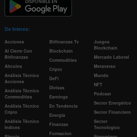
De Interes:
Acciones
Bitfinanzas Tv
Juegos
Blockchain
Al Cierre Con
Blockchain
Bitfinanzas
Mercado Laboral
Commodities
Altcoins
Metaverso
Cripto
Análisis Técnico
Mundo
DeFi
Acciones
NFT
Divisas
Análisis Técnico
Podcast
Commodities
Earnings
Sector Energético
Análisis Técnico
En Tendencia
Cripto
Sector Financiero
Energía
Análisis Técnico
Sector
Finanzas
Indices
Tecnologico
Formacion
Bitcoin
Streamings