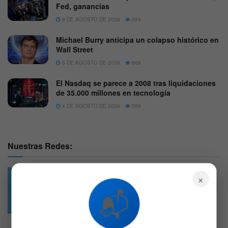
Fed, ganancias
9 DE AGOSTO DE 2026
554
Michael Burry anticipa un colapso histórico en
Wall Street
5 DE AGOSTO DE 2026
869
El Nasdaq se parece a 2008 tras liquidaciones
de 35.000 millones en tecnología
4 DE AGOSTO DE 2026
569
Nuestras Redes:
×
📬
49.6k
4.7k
Followers
Followers