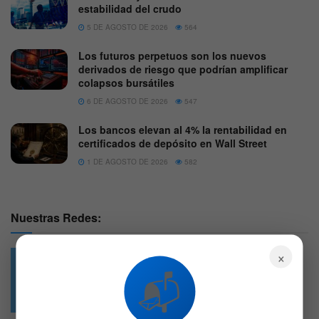
estabilidad del crudo
5 DE AGOSTO DE 2026
564
Los futuros perpetuos son los nuevos
derivados de riesgo que podrían amplificar
colapsos bursátiles
6 DE AGOSTO DE 2026
547
Los bancos elevan al 4% la rentabilidad en
certificados de depósito en Wall Street
1 DE AGOSTO DE 2026
582
Nuestras Redes:
×
📬
49.6k
4.7k
Followers
Followers