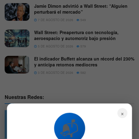
Jamie Dimon advirtió a Wall Street: “Alguien
perturbará el mercado”
7 DE AGOSTO DE 2026
549
Wall Street: Preapertura con tecnología,
aeroespacio y automotriz bajo presión
5 DE AGOSTO DE 2026
579
El indicador Buffett alcanza un récord del 230%
y anticipa retornos mediocres
3 DE AGOSTO DE 2026
582
Nuestras Redes:
×
📬
49.6k
4.7k
Followers
Followers