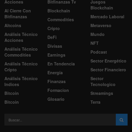
Acciones
Bitfinanzas Tv
Juegos
Blockchain
Al Cierre Con
Blockchain
Bitfinanzas
Mercado Laboral
Commodities
Altcoins
Metaverso
Cripto
Análisis Técnico
Mundo
DeFi
Acciones
NFT
Divisas
Análisis Técnico
Podcast
Commodities
Earnings
Sector Energético
Análisis Técnico
En Tendencia
Cripto
Sector Financiero
Energía
Análisis Técnico
Sector
Finanzas
Indices
Tecnologico
Formacion
Bitcoin
Streamings
Glosario
Bitcoin
Terra