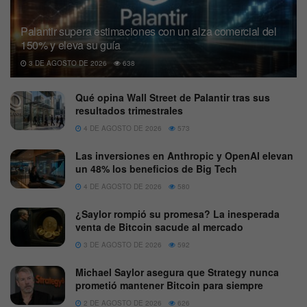
Palantir supera estimaciones con un alza comercial del
150% y eleva su guía
3 DE AGOSTO DE 2026
638
Qué opina Wall Street de Palantir tras sus
resultados trimestrales
4 DE AGOSTO DE 2026
573
Las inversiones en Anthropic y OpenAI elevan
un 48% los beneficios de Big Tech
4 DE AGOSTO DE 2026
580
¿Saylor rompió su promesa? La inesperada
venta de Bitcoin sacude al mercado
3 DE AGOSTO DE 2026
592
Michael Saylor asegura que Strategy nunca
prometió mantener Bitcoin para siempre
2 DE AGOSTO DE 2026
626