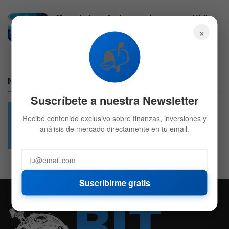
Mercado hoy: Acciones suben por un débil
reporte de empleo
×
7 DE AGOSTO DE 2026
566
📬
Nuestras Redes:
Suscríbete a nuestra Newsletter
Recibe contenido exclusivo sobre finanzas, inversiones y
análisis de mercado directamente en tu email.
49.6k
4.7k
Followers
Followers
Suscribirme gratis